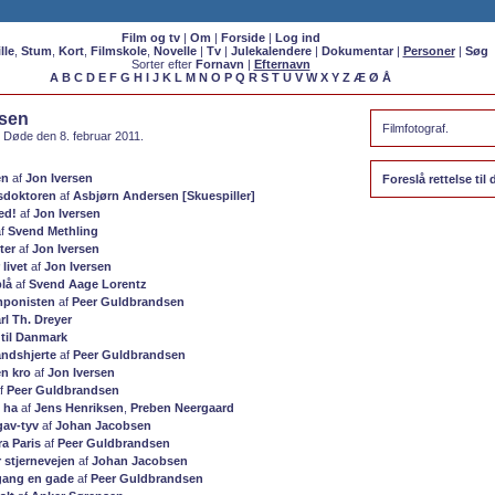
Film og tv
|
Om
|
Forside
|
Log ind
lle
,
Stum
,
Kort
,
Filmskole
,
Novelle
|
Tv
|
Julekalendere
|
Dokumentar
|
Personer
|
Søg
Sorter efter
Fornavn
|
Efternavn
A
B
C
D
E
F
G
H
I
J
K
L
M
N
O
P
Q
R
S
T
U
V
W
X
Y
Z
Æ
Ø
Å
sen
Filmfotograf.
 Døde den 8. februar 2011.
en
af
Jon Iversen
Foreslå rettelse ti
sdoktoren
af
Asbjørn Andersen [Skuespiller]
ed!
af
Jon Iversen
f
Svend Methling
ter
af
Jon Iversen
livet
af
Jon Iversen
blå
af
Svend Aage Lorentz
ponisten
af
Peer Guldbrandsen
rl Th. Dreyer
 til Danmark
ndshjerte
af
Peer Guldbrandsen
en kro
af
Jon Iversen
f
Peer Guldbrandsen
e ha
af
Jens Henriksen
,
Preben Neergaard
gav-tyv
af
Johan Jacobsen
ra Paris
af
Peer Guldbrandsen
 stjernevejen
af
Johan Jacobsen
gang en gade
af
Peer Guldbrandsen