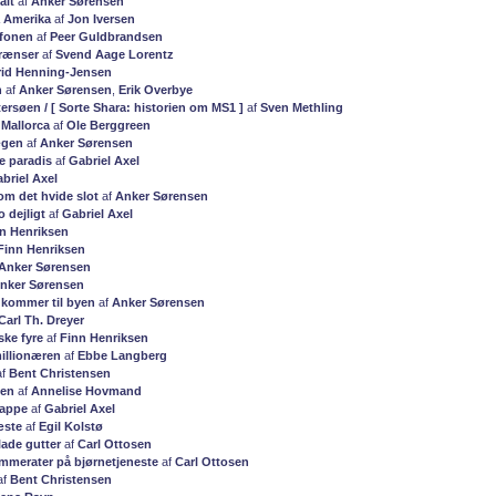
alt
af
Anker Sørensen
 Amerika
af
Jon Iversen
efonen
af
Peer Guldbrandsen
grænser
af
Svend Aage Lorentz
rid Henning-Jensen
n
af
Anker Sørensen
,
Erik Overbye
ersøen / [ Sorte Shara: historien om MS1 ]
af
Sven Methling
 Mallorca
af
Ole Berggreen
ægen
af
Anker Sørensen
e paradis
af
Gabriel Axel
briel Axel
m det hvide slot
af
Anker Sørensen
o dejligt
af
Gabriel Axel
n Henriksen
Finn Henriksen
Anker Sørensen
nker Sørensen
kommer til byen
af
Anker Sørensen
Carl Th. Dreyer
ske fyre
af
Finn Henriksen
illionæren
af
Ebbe Langberg
af
Bent Christensen
den
af
Annelise Hovmand
kappe
af
Gabriel Axel
æste
af
Egil Kolstø
ade gutter
af
Carl Ottosen
mmerater på bjørnetjeneste
af
Carl Ottosen
af
Bent Christensen