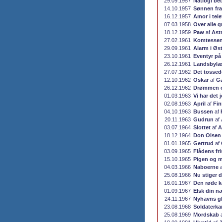
29.09.1957
Natlogi bet
14.10.1957
Sønnen fra
16.12.1957
Amor i tel
07.03.1958
Over alle 
18.12.1959
Paw
af
Ast
27.02.1961
Komtesse
29.09.1961
Alarm i Øst
23.10.1961
Eventyr på
26.12.1961
Landsbyl
27.07.1962
Det tossed
12.10.1962
Oskar
af
Ga
26.12.1962
Drømmen o
01.03.1963
Vi har det j
02.08.1963
April
af
Fin
04.10.1963
Bussen
af
20.11.1963
Gudrun
af
03.07.1964
Slottet
af
A
18.12.1964
Don Olsen 
01.01.1965
Gertrud
af
03.09.1965
Flådens fri
15.10.1965
Pigen og m
04.03.1966
Naboerne
25.08.1966
Nu stiger 
16.01.1967
Den røde 
01.09.1967
Elsk din n
24.11.1967
Nyhavns gl
23.08.1968
Soldaterka
25.08.1969
Mordskab