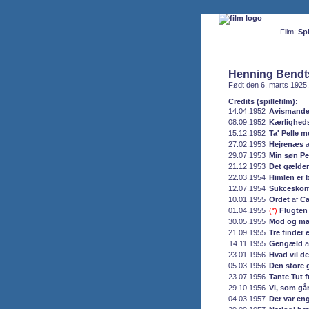
Film:
Spi
Henning Bendt
Født den 6. marts 1925.
Credits (spillefilm):
14.04.1952
Avismand
08.09.1952
Kærlighed
15.12.1952
Ta' Pelle m
27.02.1953
Hejrenæs
a
29.07.1953
Min søn Pe
21.12.1953
Det gælder 
22.03.1954
Himlen er 
12.07.1954
Sukceskom
10.01.1955
Ordet
af
Ca
01.04.1955
(*)
Flugten
30.05.1955
Mod og ma
21.09.1955
Tre finder 
14.11.1955
Gengæld
a
23.01.1956
Hvad vil d
05.03.1956
Den store 
23.07.1956
Tante Tut f
29.10.1956
Vi, som går
04.03.1957
Der var en