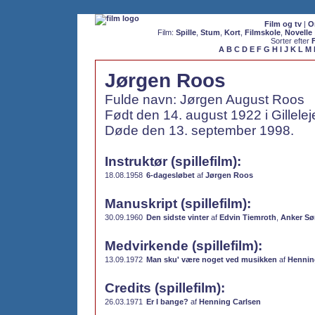
Film og tv
|
O
Film:
Spille
,
Stum
,
Kort
,
Filmskole
,
Novelle
Sorter efter
A
B
C
D
E
F
G
H
I
J
K
L
M
Jørgen Roos
Fulde navn: Jørgen August Roos
Født den 14. august 1922 i Gillele
Døde den 13. september 1998.
Instruktør (spillefilm):
18.08.1958
6-dagesløbet
af
Jørgen Roos
Manuskript (spillefilm):
30.09.1960
Den sidste vinter
af
Edvin Tiemroth
,
Anker Sø
Medvirkende (spillefilm):
13.09.1972
Man sku' være noget ved musikken
af
Hennin
Credits (spillefilm):
26.03.1971
Er I bange?
af
Henning Carlsen