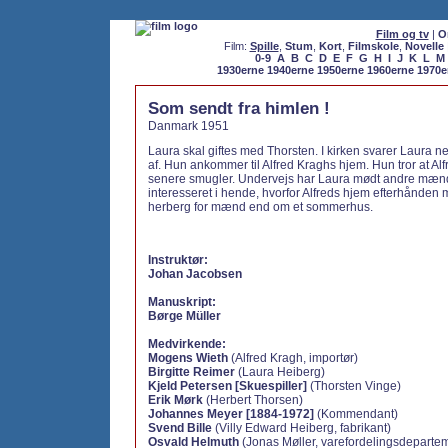
Film og tv
|
O
Film:
Spille
,
Stum
,
Kort
,
Filmskole
,
Novelle
0-9
A
B
C
D
E
F
G
H
I
J
K
L
M
1930erne
1940erne
1950erne
1960erne
1970e
Som sendt fra himlen !
Danmark 1951
Laura skal giftes med Thorsten. I kirken svarer Laura nej
af. Hun ankommer til Alfred Kraghs hjem. Hun tror at Al
senere smugler. Undervejs har Laura mødt andre mæn
interesseret i hende, hvorfor Alfreds hjem efterhånden
herberg for mænd end om et sommerhus.
Instruktør:
Johan Jacobsen
Manuskript:
Børge Müller
Medvirkende:
Mogens Wieth
(Alfred Kragh, importør)
Birgitte Reimer
(Laura Heiberg)
Kjeld Petersen [Skuespiller]
(Thorsten Vinge)
Erik Mørk
(Herbert Thorsen)
Johannes Meyer [1884-1972]
(Kommendant)
Svend Bille
(Villy Edward Heiberg, fabrikant)
Osvald Helmuth
(Jonas Møller, varefordelingsdeparte