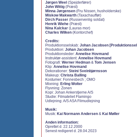
Jørgen Weel
(Spejderfører)
John Wittig
(Præst)
Minna Jørgensen
(Fru Nissen, husholderske)
Miskow Makwarth
(Taxachauffør)
Dirch Passer
(Russervenlig soldat)
Henrik Wiehe
(Præst)
Nina Kalckar
(Lauras mor)
Charles Wilken
(Kontorchef)
Credits:
Produktionsselskab:
Johan Jacobsen [Produktionsse
Produktion:
Johan Jacobsen
Produktionsleder:
Annelise Hovmand
Instruktør-assistent:
Annelise Hovmand
Fotografi:
Werner Hedman
&
Tom Jensen
Klip:
Annelise Hovmand
Dekorationer:
Steini Sveinbjørnsson
Makeup:
Christa Balling
Kostumer: Fonnesbech ; OMO
Mixning:
Erling Wolter
Flyvning:
Zonen
Kopi: Johan Ankerstjerne A/S
Studie: Filmateliet Flamingo
Udlejning: A/S ASA Filmudlejning
Musik:
Musik:
Kai Normann Andersen
&
Kai Møller
Anden information:
Oprettet d. 22.12.2000
Senest redigeret d. 28.04.2023